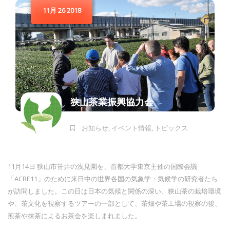
11月 26 2018
狭山茶業振興協力会
お知らせ
,
イベント情報
,
トピックス
11月14日 狭山市笹井の浅見園を、首都大学東京主催の国際会議
「ACRE1
1」のために来日中の世界各国の気象学・気候学の研究者たち
が訪
問しました。この日は日本の気候と関係の深い、
狭山茶の栽培環境
や、茶文化を視察するツアーの一部として、
茶畑や茶工場の視察の後、
煎茶や抹茶によるお茶会を楽しまれまし
た。