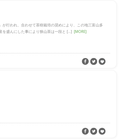
」が行われ、合わせて茶樹栽培の奨めにより、この地三富山多
を盛んにした事により狭山茶は一段と […]
[MORE]