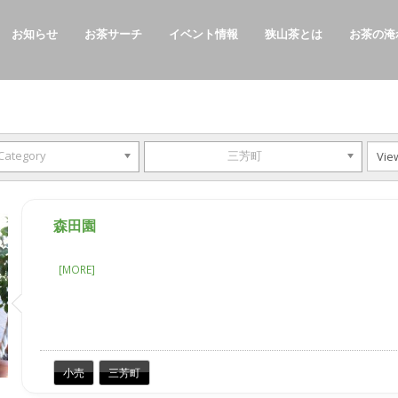
お知らせ
お茶サーチ
イベント情報
狭山茶とは
お茶の淹
Category
三芳町
森田園
[MORE]
小売
三芳町