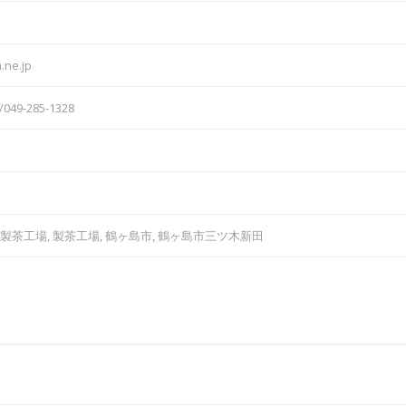
.ne.jp
/049-285-1328
園製茶工場, 製茶工場, 鶴ヶ島市, 鶴ヶ島市三ツ木新田