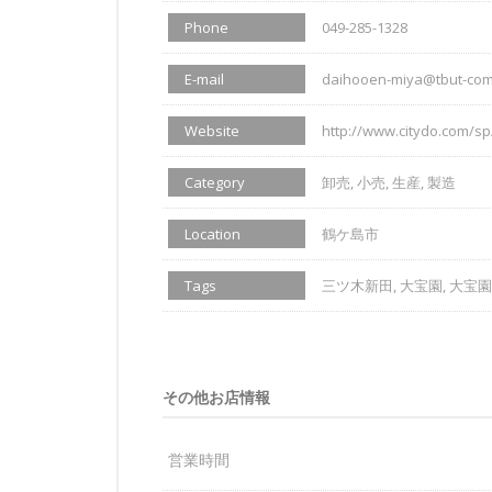
Phone
049-285-1328
E-mail
daihooen-miya@tbut-com
Website
http://www.citydo.com/sp
Category
卸売, 小売, 生産, 製造
Location
鶴ケ島市
Tags
三ツ木新田, 大宝園, 大宝
その他お店情報
営業時間