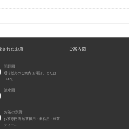
録されたお店
ご案内図
間野園
通信販売のご案内 お電話、または
FAXで...
清水園
お茶の宗野
お茶専門店 給茶機用・業務用・緑茶
ティー...