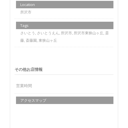
Location
所沢市
Tags
さいとう, さいとうえん, 所沢市, 所沢市東狭山ヶ丘, 斎
藤, 斎藤園, 東狭山ヶ丘
その他お店情報
営業時間
アクセスマップ