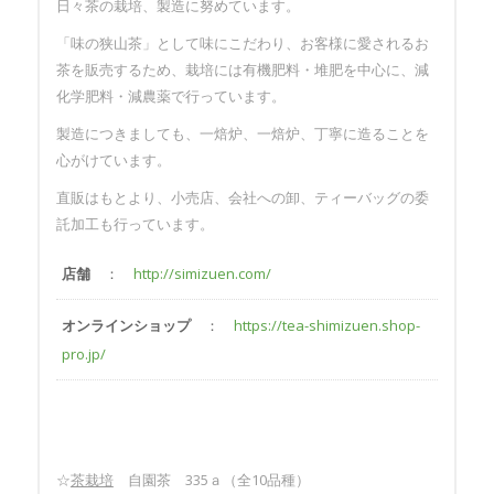
日々茶の栽培、製造に努めています。
「味の狭山茶」として味にこだわり、お客様に愛されるお
茶を販売するため、栽培には有機肥料・堆肥を中心に、減
化学肥料・減農薬で行っています。
製造につきましても、一焙炉、一焙炉、丁寧に造ることを
心がけています。
直販はもとより、小売店、会社への卸、ティーバッグの委
託加工も行っています。
店舗
：
http://simizuen.com/
オンラインショップ
：
https://tea-shimizuen.shop-
pro.jp/
☆
茶栽培
自園茶 335ａ（全10品種）