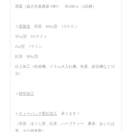
買葉（協力生葉農家10軒） 約380ａ（3品種）
☆
茶製造
煎茶 60㎏型 1.5ライン
35㎏型 0.5ライン
2㎏型 1ライン
紅茶 60㎏型
仕上加工（乾燥機、ドラム火入れ機、色選、総合機など12
台）
☆
焙煎加工
☆
ティーバッグ委託加工
承ります！
（煎茶、ほうじ茶、紅茶、ハーブティー、桑茶、あしたば
茶、その他多数）