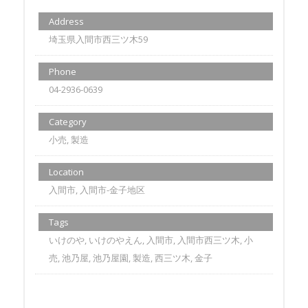
Address
埼玉県入間市西三ツ木59
Phone
04-2936-0639
Category
小売, 製造
Location
入間市, 入間市-金子地区
Tags
いけのや, いけのやえん, 入間市, 入間市西三ツ木, 小
売, 池乃屋, 池乃屋園, 製造, 西三ツ木, 金子